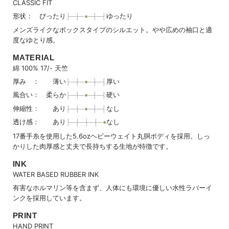
CLASSIC FIT
形状： ぴったり
ゆったり
メンズライクなボックスタイプのシルエット。やや広めの袖口と適
度なゆとり感。
MATERIAL
綿 100% 17/- 天竺
厚み ： 薄い
厚い
風合い： 柔らか
硬い
伸縮性： あり
なし
透け感： あり
なし
17番手糸を使用した5.6ozヘビーウェイト丸胴ボディを採用。しっ
かりした肉厚感と丈夫で長持ちする生地が特徴です。
INK
WATER BASED RUBBER INK
有害なホルマリン等を含まず、人体にも環境に優しい水性ラバーイ
ンクを採用しています。
PRINT
HAND PRINT