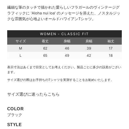
繊細な筆のタッチで描かれた愛らしいフラガールのヴィンテージグ
ラフィックに 'Aloha nui loa' のメッセージを添えた、ノスタルジッ
クな雰囲気が心地よいオールドハワイアンTシャツ。
WOMEN - CLASSIC FIT
サイズ
着丈
身幅
肩幅
袖丈
M
62
46
39
17
L
65
49
42
18
表示寸法はあくまで目安としてお考えください。製品ごとに多少の誤差がござい
ます。
サイズ選びの際はお手持ちのTシャツを実測することをお勧めいたします。
サイズ選びに迷ったらこちら
COLOR
ブラック
STYLE