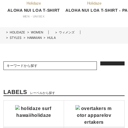
ALOHA NUI LOA T-SHIRT
ALOHA NUI LOA T-SHIRT - PA
MEN・UNISEX
>
HOLIDAZE
>
WOMEN
>
ウィメンズ
>
STYLES
>
HAWAIIAN
>
HULA
LABELS
レーベルから探す