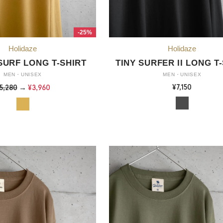
-25%
SURF LONG T-SHIRT
TINY SURFER II LONG T
MEN・UNISEX
MEN・UNISEX
¥7,150
5,280
→
¥3,960