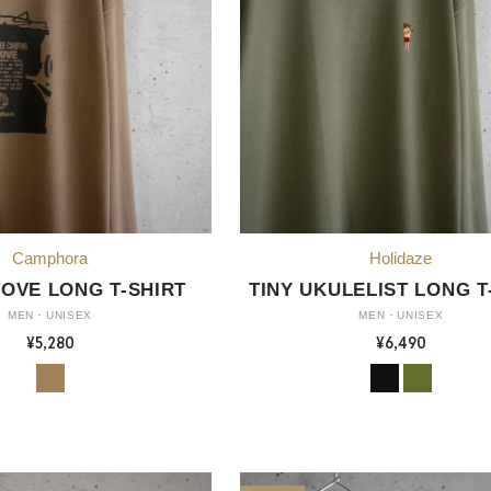
OVE LONG T-SHIRT
TINY UKULELIST LONG T
MEN・UNISEX
MEN・UNISEX
¥5,280
¥6,490