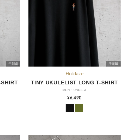
手刺繍
手刺繍
-SHIRT
TINY UKULELIST LONG T-SHIRT
MEN・UNISEX
¥6,490