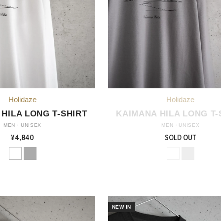
HILA LONG T-SHIRT
KAIMANA HILA LONG T-
MEN・UNISEX
MEN・UNISEX
¥4,840
SOLD OUT