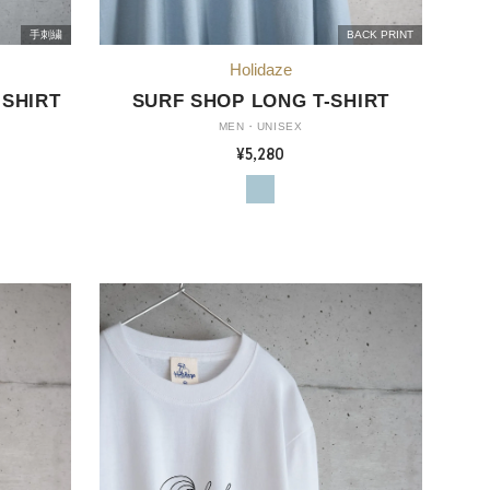
手刺繍
BACK PRINT
-SHIRT
SURF SHOP LONG T-SHIRT
MEN・UNISEX
¥5,280