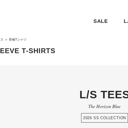
SALE
L
クス
>
長袖Tシャツ
EEVE T-SHIRTS
L/S TEE
The Horizon Blue
2026 SS COLLECTION