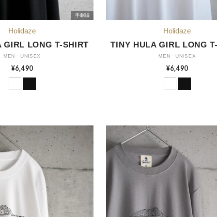
手刺繍
 GIRL LONG T-SHIRT
TINY HULA GIRL LONG T
MEN・UNISEX
MEN・UNISEX
¥6,490
¥6,490