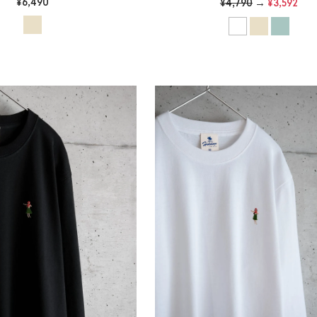
¥6,490
¥4,790
→
¥3,592