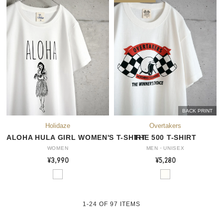
BACK PRINT
ALOHA HULA GIRL WOMEN'S T-SHIRT
THE 500 T-SHIRT
WOMEN
MEN・UNISEX
¥3,990
¥5,280
1-24
OF
97
ITEMS