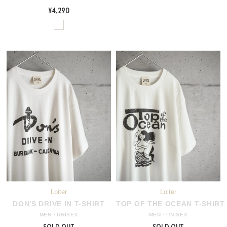
¥4,290
DON'S DRIVE IN T-SHIRT
TOP OF THE OCEAN T-SHIRT
MEN・UNISEX
MEN・UNISEX
SOLD OUT
SOLD OUT