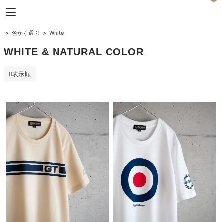
Horizon Blue
>
色から選ぶ
>
White
WHITE & NATURAL COLOR
表示順