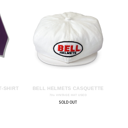
T-SHIRT
BELL HELMETS CASQUETTE
70s VINTAGE HAT USED
SOLD OUT