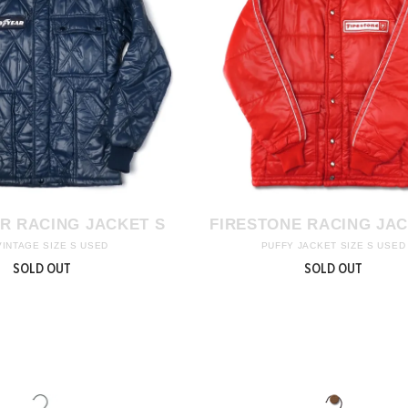
R RACING JACKET S
FIRESTONE RACING JAC
VINTAGE SIZE S USED
PUFFY JACKET SIZE S USED
SOLD OUT
SOLD OUT