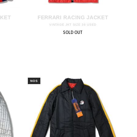
CKET
FERRARI RACING JACKET
VINTAGE JKT SIZE 36 USED
SOLD OUT