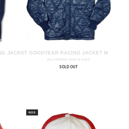
NG JACKET
GOODYEAR RACING JACKET M
80s VINTAGE SIZE M USED
SOLD OUT