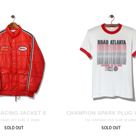
RACING JACKET S
CHAMPION SPARK PLUG V
NTAGE JKT SIZE S USED
70s VINTAGE TEE SIZE M USE
SOLD OUT
SOLD OUT