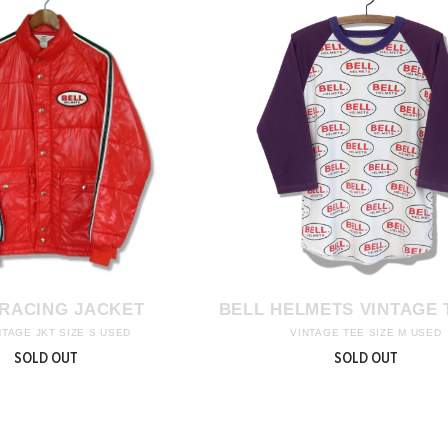
 RACING JACKET
BELL HELMETS VINTAGE 
NTAGE JKT SIZE S USED
VINTAGE TEE SIZE M USED
SOLD OUT
SOLD OUT