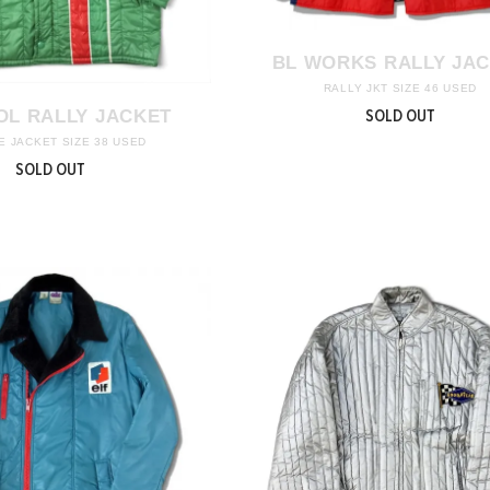
BL WORKS RALLY JA
RALLY JKT SIZE 46 USED
SOLD OUT
OL RALLY JACKET
E JACKET SIZE 38 USED
SOLD OUT