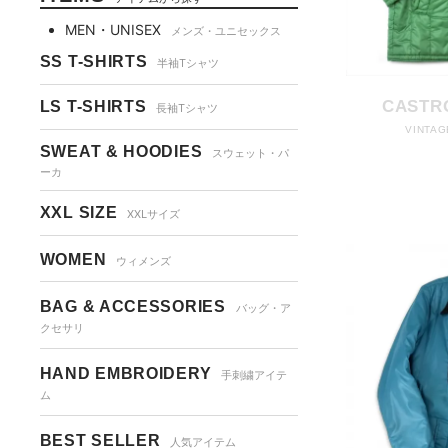
MEN・UNISEX
メンズ・ユニセックス
SS T-SHIRTS
半袖Tシャツ
CASTR
LS T-SHIRTS
長袖Tシャツ
VINTAG
SWEAT & HOODIES
スウェット・パ
ーカ
XXL SIZE
XXLサイズ
WOMEN
ウィメンズ
BAG & ACCESSORIES
バッグ・ア
クセサリ
HAND EMBROIDERY
手刺繍アイテ
ム
BEST SELLER
人気アイテム