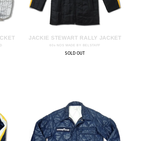
ACKET
JACKIE STEWART RALLY JACKET
ED
60s NOS MADE BY BELSTAFF
SOLD OUT