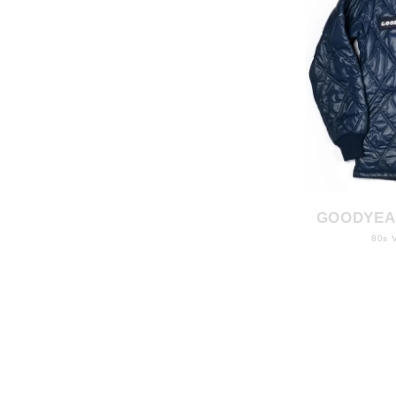
GOODYEA
80s 