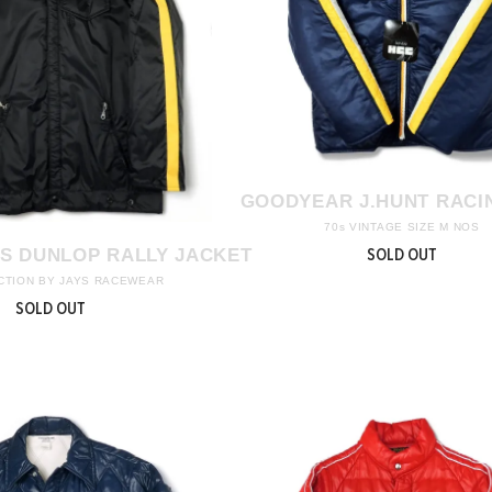
GOODYEAR J.HUNT RACI
70s VINTAGE SIZE M NOS
SOLD OUT
S DUNLOP RALLY JACKET
TION BY JAYS RACEWEAR
SOLD OUT