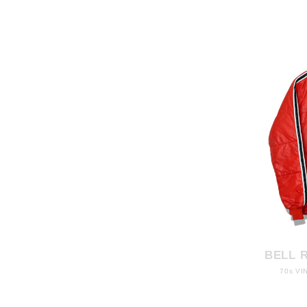
BELL 
70s VI