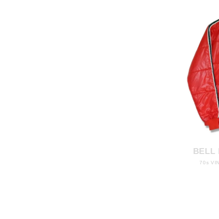
BELL
70s VI