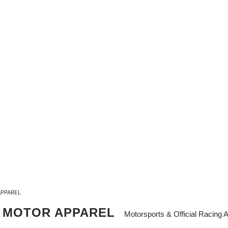
SALE
L
APPAREL
E MOTOR APPAREL
Motorsports & Official Racing 