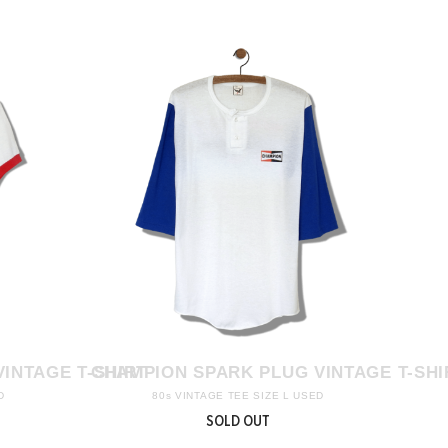
INTAGE T-SHIRT
CHAMPION SPARK PLUG VINTAGE T-SHI
D
80s VINTAGE TEE SIZE L USED
SOLD OUT