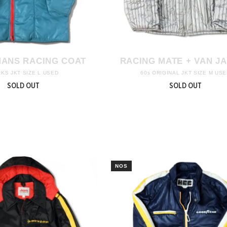
MANS RACING COAT
RACING MATE + VAN J
KS JKT SIZE L USED
60s ORIGINAL JKT SIZE M US
SOLD OUT
SOLD OUT