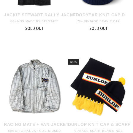
JACKIE STEWART RALLY JACKET
GOODYEAR KNIT CAP D
60s NOS MADE BY BELSTAFF
70s VINTAGE BEANIE CAP
SOLD OUT
SOLD OUT
RACING MATE + VAN JACKET
DUNLOP KNIT CAP & SCARF
60s ORIGINAL JKT SIZE M USED
VINTAGE SCARF BEANIE NOS