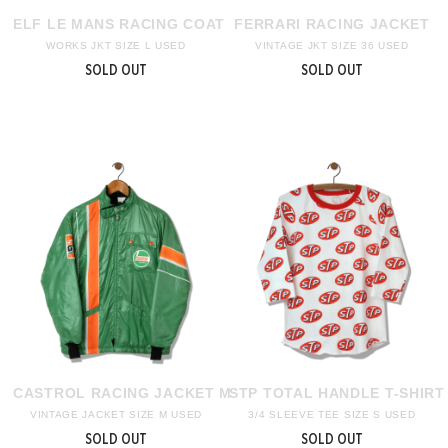
ELF LE MANS RACING COAT
FERRARI RACING JACKET
WORKS JKT SIZE L USED
VINTAGE JKT SIZE 36 USED
SOLD OUT
SOLD OUT
CASTROL RACING JACKET M
STP TOTAL HANDLE T-SHIRT
VINTAGE JACKET SIZE M USED
3/4 SLEEVE TEE SIZE S USED
SOLD OUT
SOLD OUT