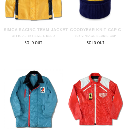
SIMCA RACING TEAM JACKET
GOODYEAR KNIT CAP C
OFFICIAL JKT SIZE L USED
80s VINTAGE BEANIE CAP
SOLD OUT
SOLD OUT