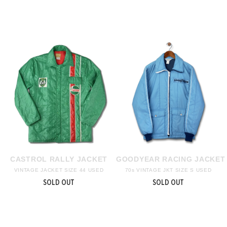
CASTROL RALLY JACKET
GOODYEAR RACING JACKET
VINTAGE JACKET SIZE 44 USED
70s VINTAGE JKT SIZE S USED
SOLD OUT
SOLD OUT