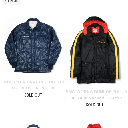
表示順
GOODYEAR RACING JACKET S
80s VINTAGE SIZE S USED
BMC WORKS DUNLOP RALLY
SOLD OUT
REPRODUCTION BY JAYS RACEWEAR
SOLD OUT