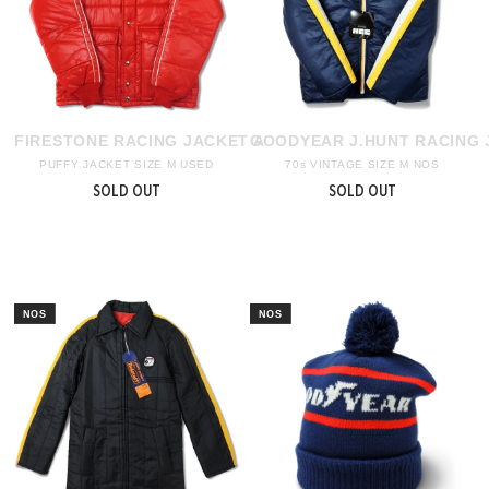
FIRESTONE RACING JACKET A
GOODYEAR J.HUNT RACING 
PUFFY JACKET SIZE M USED
70s VINTAGE SIZE M NOS
SOLD OUT
SOLD OUT