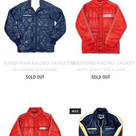
GOODYEAR RACING JACKET M
FIRESTONE RACING JACKET
80s VINTAGE SIZE M USED
PUFFY JACKET SIZE S USED
SOLD OUT
SOLD OUT