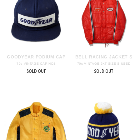
GOODYEAR PODIUM CAP
BELL RACING JACKET S
70s VINTAGE CAP NOS
70s VINTAGE JKT SIZE S USED
SOLD OUT
SOLD OUT