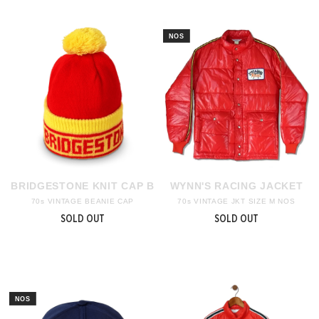
BRIDGESTONE KNIT CAP B
WYNN'S RACING JACKET
70s VINTAGE BEANIE CAP
70s VINTAGE JKT SIZE M NOS
SOLD OUT
SOLD OUT