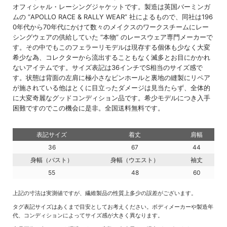
オフィシャル・レーシングジャケットです。製造は英国バーミンガ
ムの “APOLLO RACE & RALLY WEAR” 社によるもので、同社は196
0年代から70年代にかけて数々のメイクスのワークスチームにレー
シングウェアの供給していた “本物” のレースウェア専門メーカーで
す。その中でもこのフェラーリモデルは現存する個体も少なく大変
希少な為、コレクターから流出することもなく滅多とお目にかかれ
ないアイテムです。サイズ表記は36インチでS相当のサイズ感で
す。状態は背面の左肩に極小さなピンホールと裏地の縫製にリペア
が施されている他はとくに目立ったダメージは見当たらず、全体的
に大変奇麗なグッドコンディション品です。希少モデルにつき入手
困難ですのでこの機会に是非。全国送料無料です。
表記サイズ
着丈
肩幅
36
67
44
身幅（バスト）
身幅（ウエスト）
袖丈
55
48
60
上記の寸法は実測値ですが、繊維製品の性質上多少の誤差がございます。
タグ表記サイズはあくまで目安としてお考えください。ボディメーカーや製造年
代、コンディションによってサイズ感が大きく異なります。