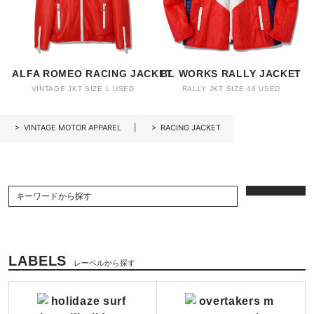
ALFA ROMEO RACING JACKET
BL WORKS RALLY JACKET
VINTAGE JKT SIZE L USED
RALLY JKT SIZE 46 USED
>
VINTAGE MOTOR APPAREL
>
RACING JACKET
LABELS
レーベルから探す