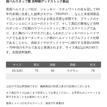
国ベルスタッフ製 当時物デッドストック新品
英国ベルスタッフ社が、ジャッキー・スチュワートの名を冠して60
年代末期に生産した超希少モデル「TROPHY」。なんと未使用新品
でしかも紙タグまでがそのまま残る完璧な状態です。ブラックのナ
イロンシェルにイエローのストライプ、そして真紅の裏地など当時
のダンロップ社製のラリージャケットに準じたカラーリングであ
り、また胸のパッチやタグにあしらわれたジャッキーのトレードマ
ークでもあるタータンチェック柄のヘルメットがフルフェイス仕様
であることから、供給タイヤがグッドイヤーに移行する直前の69年
～70年頃のモデルであると推測されます。サイズ表記はUKのXSで
す。全国送料無料。
サイズ
着丈
身幅
肩幅
裄丈
XS [UK]
75
50
ラグラン
79
上記の寸法は実測値ですが、繊維製品の性質上多少の誤差がございます。
タグ表記サイズはあくまで目安としてお考えください。お手持ちのジャケットを
採寸されることをお勧めいたします。
着用イメージのモデルスペック：身長175 体重55