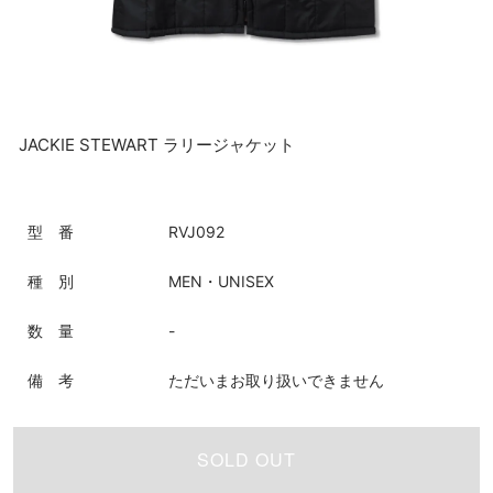
JACKIE STEWART ラリージャケット
型 番
RVJ092
種 別
MEN・UNISEX
数 量
-
備 考
ただいまお取り扱いできません