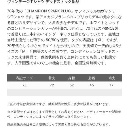
ヴィンテージＴシャツ デッドストック新品
70年代の「CHAMPION SPARK PLUG」オフィシャル物ヴィンテー
ジTシャツです。某アメカジブランドのレプリカモデルの元ネタにな
るほどの良デザインで、大変希少なモデルです。ホワイトとレッド
のコンビネーションカラーが特徴のボディは、70年代のPRINCE製
で首廻りは二本針のバインダーネック仕様となっています。生地は
当時主流だった薄手の 50/50を使用。タグの表記は［XL］ですが、
70年代らしく小さめでタイトな形状なので、実測値で一般的なUSサ
イズの「M」と同等のサイズ感です。コンディションはデッドスト
ックの未使用品で、保管状態も良く全体的にとても美しい状態で
す。入手困難ですのでこの機会に是非。全国送料無料です。
表記サイズ
着丈
身幅
肩幅
袖丈
XL
72
52
45
17
上記の寸法は実測値ですが、繊維製品の性質上多少の誤差がございます。
タグ表記サイズはあくまで目安としてお考えください。ボディメーカーや製造年
代、コンディションによってサイズ感が大きく異なります。
商品画像の色はモニタ環境によって実際と多少異なる場合がございます。