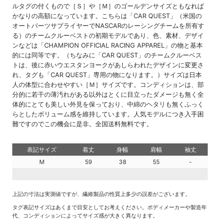
ルタグの付くもので［Ｓ］や［Ｍ］のゴールデンサイズともなれば
かなりの高額になっています。こちらは「CAR QUEST」（米国の
オートパーツサプライヤーでNASCARのレーシングチームを所有す
る）のチームクルーベストの初期モデルであり、色、素材、デザイ
ンなどは「CHAMPION OFFICIAL RACING APPAREL」の物と基本
的には同等です。（ちなみに「CAR QUEST」のチームクルーベス
トは、後に赤いウエスタンヨークがあしらわれたデザインに変更さ
れ、タグも「CAR QUEST」専用の物になります。）サイズは日本
人の体型に合わせやすい［Ｍ］サイズです。コンディションは、部
分的に若干の薄汚れがある以外はとくに目立ったダメージも無く全
体的にとても美しい外見を保っており、中綿のヘタリも無くふっく
らとしたボリューム感を維持しています。人気モデルにつき入手困
難ですのでこの機会に是非。全国送料無料です。
表記サイズ
着丈
身幅
肩幅
袖丈
M
59
38
55
-
上記の寸法は実測値ですが、繊維製品の性質上多少の誤差がございます。
タグ表記サイズはあくまで目安としてお考えください。ボディメーカーや製造年
代、コンディションによってサイズ感が大きく異なります。