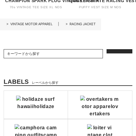
CHAMPION SPARK PLUG VINTAGE T-SHIRT
QUAKER STATE RACING VES
70s VINTAGE TEE SIZE XL NOS
PUFFY VEST SIZE M NOS
>
VINTAGE MOTOR APPAREL
>
RACING JACKET
LABELS
レーベルから探す