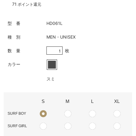
71
ポイント還元
型 番
HD061L
種 別
MEN・UNISEX
枚
数 量
カラー
スミ
S
M
L
XL
SURF BOY
SURF GIRL