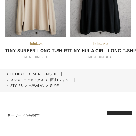
TINY SURFER LONG T-SHIRT
TINY HULA GIRL LONG T-SHI
MEN・UNISEX
MEN・UNISEX
>
HOLIDAZE
>
MEN・UNISEX
>
メンズ・ユニセックス
>
長袖Tシャツ
>
STYLES
>
HAWAIIAN
>
SURF