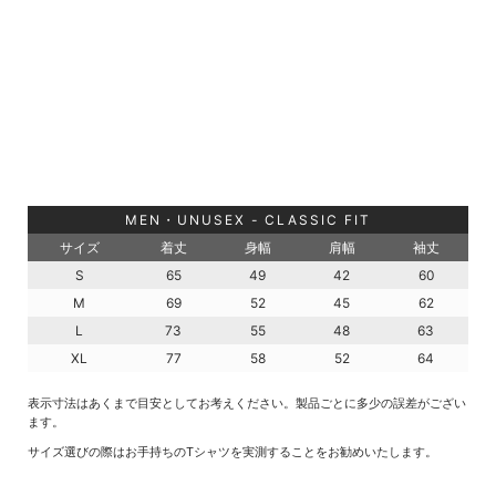
MEN・UNUSEX - CLASSIC FIT
サイズ
着丈
身幅
肩幅
袖丈
S
65
49
42
60
M
69
52
45
62
L
73
55
48
63
XL
77
58
52
64
表示寸法はあくまで目安としてお考えください。製品ごとに多少の誤差がござい
ます。
サイズ選びの際はお手持ちのTシャツを実測することをお勧めいたします。