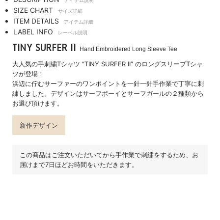
アイテム説明
SIZE CHART
サイズ詳細
ITEM DETAILS
アイテム詳細
LABEL INFO
レーベル説明
TINY SURFER II
Hand Embroidered Long Sleeve Tee
大人気の手刺繍Tシャツ “TINY SURFER II” のロングスリーブTシャ
ツが登場！
浜辺に佇むサーファーのワンポイントを一針一針手作業で丁寧に刺
繍しました。デザインはサーフボーイとサーフガールの２種類から
お選び頂けます。
新作デザイン
この商品はご注文いただいてから手作業で刺繍をするため、お
届けまで7日ほどお時間をいただきます。