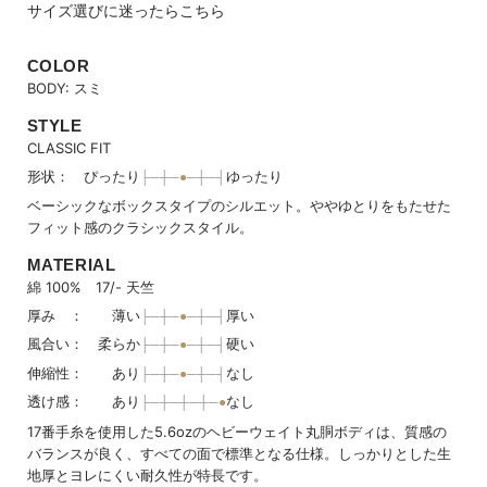
サイズ選びに迷ったらこちら
COLOR
BODY: スミ
STYLE
CLASSIC FIT
形状： ぴったり
ゆったり
ベーシックなボックスタイプのシルエット。ややゆとりをもたせた
フィット感のクラシックスタイル。
MATERIAL
綿 100% 17/- 天竺
厚み ： 薄い
厚い
風合い： 柔らか
硬い
伸縮性： あり
なし
透け感： あり
なし
17番手糸を使用した5.6ozのヘビーウェイト丸胴ボディは、質感の
バランスが良く、すべての面で標準となる仕様。しっかりとした生
地厚とヨレにくい耐久性が特長です。