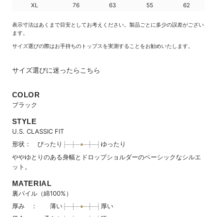
XL
76
63
55
62
表示寸法はあくまで目安としてお考えください。製品ごとに多少の誤差がござい
ます。
サイズ選びの際はお手持ちのトップスを実測することをお勧めいたします。
サイズ選びに迷ったらこちら
COLOR
ブラック
STYLE
U.S. CLASSIC FIT
形状： ぴったり
ゆったり
ややゆとりのある身幅とドロップショルダーのベーシックなシルエ
ット。
MATERIAL
裏パイル（綿100%）
厚み ： 薄い
厚い