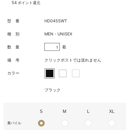
54
ポイント還元
型 番
HD045SWT
種 別
MEN・UNISEX
着
数 量
備 考
クリックポストでは送れません
カラー
ブラック
S
M
L
XL
裏パイル