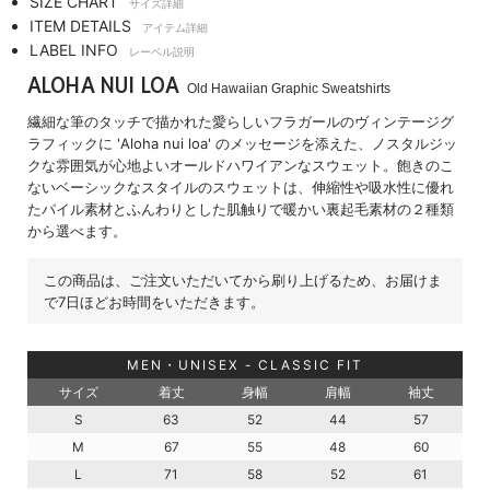
SIZE CHART
サイズ詳細
ITEM DETAILS
アイテム詳細
LABEL INFO
レーベル説明
ALOHA NUI LOA
Old Hawaiian Graphic Sweatshirts
繊細な筆のタッチで描かれた愛らしいフラガールのヴィンテージグ
ラフィックに 'Aloha nui loa' のメッセージを添えた、ノスタルジッ
クな雰囲気が心地よいオールドハワイアンなスウェット。飽きのこ
ないベーシックなスタイルのスウェットは、伸縮性や吸水性に優れ
たパイル素材とふんわりとした肌触りで暖かい裏起毛素材の２種類
から選べます。
この商品は、ご注文いただいてから刷り上げるため、お届けま
で7日ほどお時間をいただきます。
MEN・UNISEX - CLASSIC FIT
サイズ
着丈
身幅
肩幅
袖丈
S
63
52
44
57
M
67
55
48
60
L
71
58
52
61