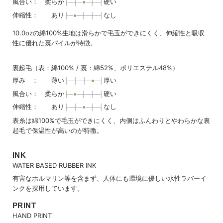
風合い： 柔らか
硬い
伸縮性： あり
なし
10.0ozの綿100%生地は滑らかで毛玉ができにくく、伸縮性と吸収
性に優れた裏パイルが特徴。
裏起毛（表：綿100% / 裏：綿52%、ポリエステル48%）
厚み ： 薄い
厚い
風合い： 柔らか
硬い
伸縮性： あり
なし
表糸は綿100%で毛玉ができにくく、内側はふんわりとやわらかな裏
起毛で保温性が高いのが特徴。
INK
WATER BASED RUBBER INK
有害なホルマリン等を含まず、人体にも環境に優しい水性ラバーイ
ンクを採用しています。
PRINT
HAND PRINT