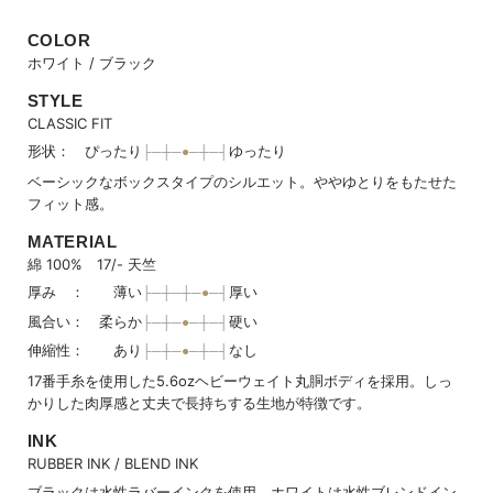
COLOR
ホワイト / ブラック
STYLE
CLASSIC FIT
形状： ぴったり
ゆったり
ベーシックなボックスタイプのシルエット。ややゆとりをもたせた
フィット感。
MATERIAL
綿 100% 17/- 天竺
厚み ： 薄い
厚い
風合い： 柔らか
硬い
伸縮性： あり
なし
17番手糸を使用した5.6ozヘビーウェイト丸胴ボディを採用。しっ
かりした肉厚感と丈夫で長持ちする生地が特徴です。
INK
RUBBER INK / BLEND INK
ブラックは水性ラバーインクを使用、ホワイトは水性ブレンドイン