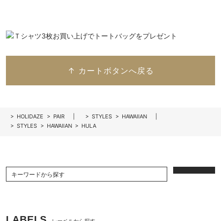
↑ カートボタンへ戻る
>
HOLIDAZE
>
PAIR
>
STYLES
>
HAWAIIAN
>
STYLES
>
HAWAIIAN
>
HULA
LABELS