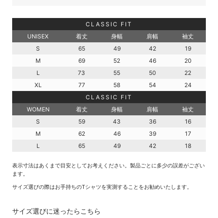
CLASSIC FIT
UNISEX
着丈
身幅
肩幅
袖丈
S
65
49
42
19
M
69
52
46
20
L
73
55
50
22
XL
77
58
54
24
CLASSIC FIT
WOMEN
着丈
身幅
肩幅
袖丈
S
59
43
36
16
M
62
46
39
17
L
65
49
42
18
表示寸法はあくまで目安としてお考えください。製品ごとに多少の誤差がござい
ます。
サイズ選びの際はお手持ちのTシャツを実測することをお勧めいたします。
サイズ選びに迷ったらこちら