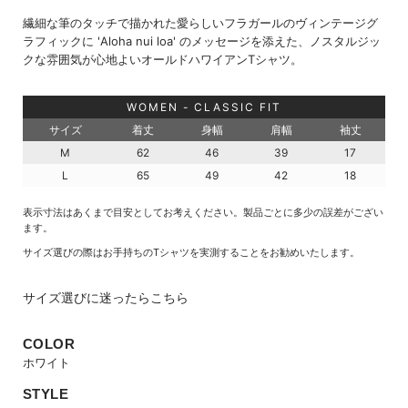
繊細な筆のタッチで描かれた愛らしいフラガールのヴィンテージグ
ラフィックに 'Aloha nui loa' のメッセージを添えた、ノスタルジッ
クな雰囲気が心地よいオールドハワイアンTシャツ。
WOMEN - CLASSIC FIT
サイズ
着丈
身幅
肩幅
袖丈
M
62
46
39
17
L
65
49
42
18
表示寸法はあくまで目安としてお考えください。製品ごとに多少の誤差がござい
ます。
サイズ選びの際はお手持ちのTシャツを実測することをお勧めいたします。
サイズ選びに迷ったらこちら
COLOR
ホワイト
STYLE