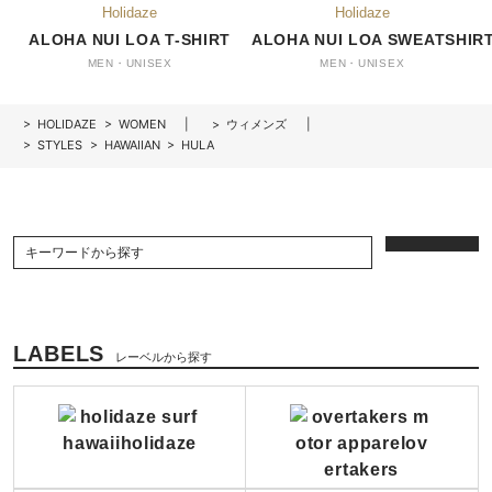
ALOHA NUI LOA T-SHIRT
ALOHA NUI LOA SWEATSHIR
MEN・UNISEX
MEN・UNISEX
>
HOLIDAZE
>
WOMEN
>
ウィメンズ
>
STYLES
>
HAWAIIAN
>
HULA
LABELS
レーベルから探す