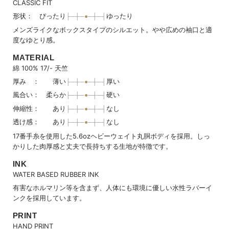
CLASSIC FIT
形状： ぴったり
ゆったり
メンズライクなボックスタイプのシルエット。やや広めの袖口と適
度なゆとり感。
MATERIAL
綿 100% 17/- 天竺
厚み ： 薄い
厚い
風合い： 柔らか
硬い
伸縮性： あり
なし
透け感： あり
なし
17番手糸を使用した5.6ozヘビーウェイト丸胴ボディを採用。しっ
かりした肉厚感と丈夫で長持ちする生地が特徴です。
INK
WATER BASED RUBBER INK
有害なホルマリン等を含まず、人体にも環境に優しい水性ラバーイ
ンクを採用しています。
PRINT
HAND PRINT