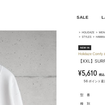
SALE
L
>
HOLIDAZE
>
MEN
>
STYLES
>
HAWAII
Holidaze Comfy 
【XXL】SUR
¥5,610
税込
56
ポイント還
型 番
種 別