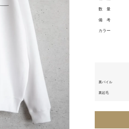
数 量
備 考
カラー
裏パイル
裏起毛