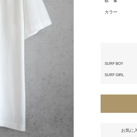
数 量
カラー
SURF BOY
SURF GIRL