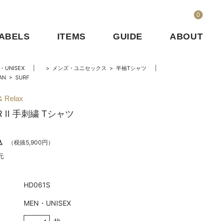
0
ABELS
ITEMS
GUIDE
ABOUT
・UNISEX
>
メンズ・ユニセックス
>
半袖Tシャツ
AN
>
SURF
& Relax
ER II 手刺繍 Tシャツ
込
（税抜5,900円）
元
HD061S
MEN・UNISEX