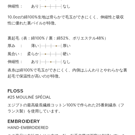
伸縮性： あり
なし
10.0ozの綿100%生地は滑らかで毛玉ができにくく、伸縮性と吸収
性に優れた裏パイルが特徴。
裏起毛（表：綿100% / 裏：綿52%、ポリエステル48%）
厚み ： 薄い
厚い
風合い： 柔らか
硬い
伸縮性： あり
なし
表糸は綿100%で毛玉ができにくく、内側はふんわりとやわらかな裏
起毛で保温性が高いのが特徴。
FLOSS
#25 MOULINÉ SPÉCIAL
エジプトの最高級長繊維コットン100%で作られた25番刺繍糸（フ
ランス製）を使用しています。
EMBROIDERY
HAND-EMBROIDERED