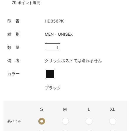
79
ポイント還元
型 番
HD056PK
種 別
MEN・UNISEX
数 量
備 考
クリックポストでは送れません
カラー
ブラック
S
M
L
XL
裏パイル