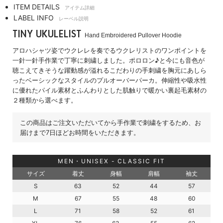
ITEM DETAILS
アイテム詳細
LABEL INFO
レーベル説明
TINY UKULELIST
Hand Embroidered Pullover Hoodie
アロハシャツ姿でウクレレを奏でるウクレリストのワンポイントを
一針一針手作業で丁寧に刺繍しました。ポロロン♪と今にも音色が
聴こえてきそうな躍動感が溢れるこだわりの手刺繍を胸元にあしら
ったベーシックなスタイルのプルオーバーパーカ。伸縮性や吸水性
に優れたパイル素材とふんわりとした肌触りで暖かい裏起毛素材の
２種類から選べます。
この商品はご注文いただいてから手作業で刺繍をするため、お
届けまで7日ほどお時間をいただきます。
MEN・UNISEX - CLASSIC FIT
サイズ
着丈
身幅
肩幅
袖丈
S
63
52
44
57
M
67
55
48
60
L
71
58
52
61