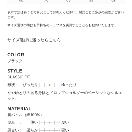
XL
76
63
55
62
表示寸法はあくまで目安としてお考えください。製品ごとに多少の誤差がござい
ます。
サイズ選びの際はお手持ちのトップスを実測することをお勧めいたします。
サイズ選びに迷ったらこちら
COLOR
ブラック
STYLE
CLASSIC FIT
形状： ぴったり
ゆったり
ややゆとりのある身幅とドロップショルダーのベーシックなシルエ
ット。
MATERIAL
裏パイル（綿100%）
厚み ： 薄い
厚い
風合い： 柔らか
硬い