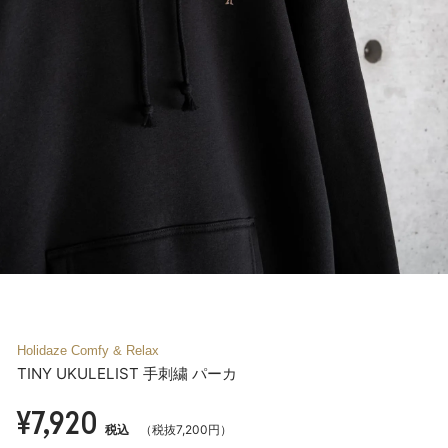
Holidaze Comfy & Relax
TINY UKULELIST 手刺繍 パーカ
¥7,920
税込
（税抜7,200円）