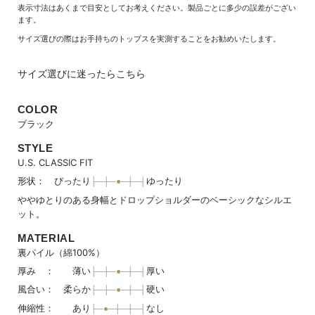
表示寸法はあくまで目安としてお考えください。製品ごとに多少の誤差がござい
ます。
サイズ選びの際はお手持ちのトップスを実測することをお勧めいたします。
サイズ選びに迷ったらこちら
COLOR
ブラック
STYLE
U.S. CLASSIC FIT
形状： ぴったり
ゆったり
ややゆとりのある身幅とドロップショルダーのベーシックなシルエ
ット。
MATERIAL
裏パイル（綿100%）
厚み ： 薄い
厚い
風合い： 柔らか
硬い
伸縮性： あり
なし