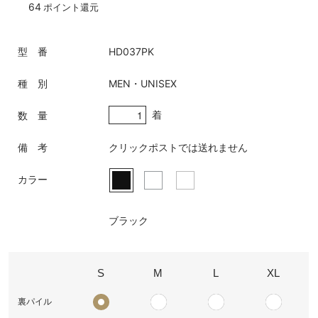
64
ポイント還元
型 番
HD037PK
種 別
MEN・UNISEX
着
数 量
備 考
クリックポストでは送れません
カラー
ブラック
S
M
L
XL
裏パイル