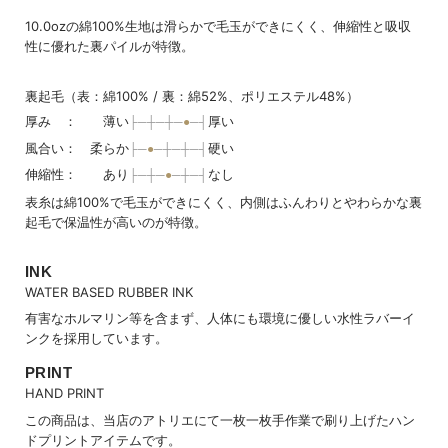
10.0ozの綿100%生地は滑らかで毛玉ができにくく、伸縮性と吸収
性に優れた裏パイルが特徴。
裏起毛（表：綿100% / 裏：綿52%、ポリエステル48%）
厚み ： 薄い
厚い
風合い： 柔らか
硬い
伸縮性： あり
なし
表糸は綿100%で毛玉ができにくく、内側はふんわりとやわらかな裏
起毛で保温性が高いのが特徴。
INK
WATER BASED RUBBER INK
有害なホルマリン等を含まず、人体にも環境に優しい水性ラバーイ
ンクを採用しています。
PRINT
HAND PRINT
この商品は、当店のアトリエにて一枚一枚手作業で刷り上げたハン
ドプリントアイテムです。