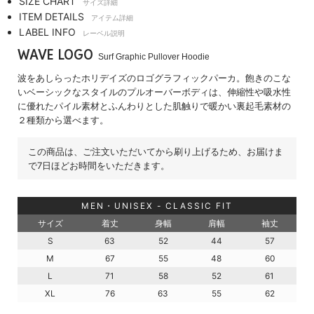
SIZE CHART
サイズ詳細
ITEM DETAILS
アイテム詳細
LABEL INFO
レーベル説明
WAVE LOGO
Surf Graphic Pullover Hoodie
波をあしらったホリデイズのロゴグラフィックパーカ。飽きのこな
いベーシックなスタイルのプルオーバーボディは、伸縮性や吸水性
に優れたパイル素材とふんわりとした肌触りで暖かい裏起毛素材の
２種類から選べます。
この商品は、ご注文いただいてから刷り上げるため、お届けま
で7日ほどお時間をいただきます。
MEN・UNISEX - CLASSIC FIT
サイズ
着丈
身幅
肩幅
袖丈
S
63
52
44
57
M
67
55
48
60
L
71
58
52
61
XL
76
63
55
62