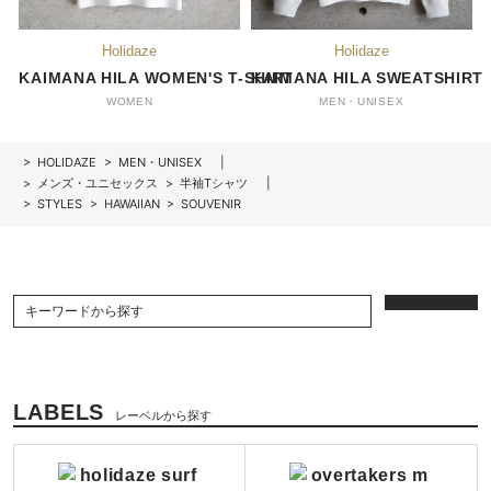
KAIMANA HILA WOMEN'S T-SHIRT
KAIMANA HILA SWEATSHIRT
WOMEN
MEN・UNISEX
>
HOLIDAZE
>
MEN・UNISEX
>
メンズ・ユニセックス
>
半袖Tシャツ
>
STYLES
>
HAWAIIAN
>
SOUVENIR
LABELS
レーベルから探す