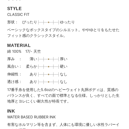
STYLE
CLASSIC FIT
形状： ぴったり
ゆったり
ベーシックなボックスタイプのシルエット。ややゆとりをもたせた
フィット感のクラシックスタイル。
MATERIAL
綿 100% 17/- 天竺
厚み ： 薄い
厚い
風合い： 柔らか
硬い
伸縮性： あり
なし
透け感： あり
なし
17番手糸を使用した5.6ozのヘビーウェイト丸胴ボディは、質感の
バランスが良く、すべての面で標準となる仕様。しっかりとした生
地厚とヨレにくい耐久性が特長です。
INK
WATER BASED RUBBER INK
有害なホルマリン等を含まず、人体にも環境に優しい水性ラバーイ