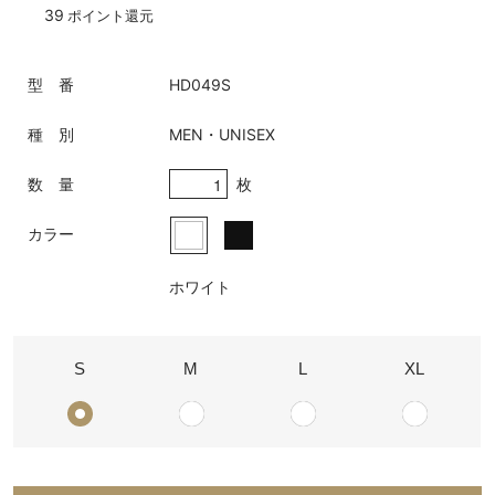
39
ポイント還元
型 番
HD049S
種 別
MEN・UNISEX
枚
数 量
カラー
ホワイト
S
M
L
XL