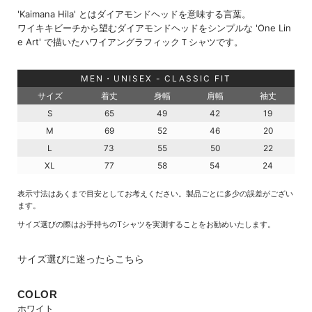
'Kaimana Hila' とはダイアモンドヘッドを意味する言葉。
ワイキキビーチから望むダイアモンドヘッドをシンプルな 'One Lin
e Art' で描いたハワイアングラフィックＴシャツです。
MEN・UNISEX - CLASSIC FIT
サイズ
着丈
身幅
肩幅
袖丈
S
65
49
42
19
M
69
52
46
20
L
73
55
50
22
XL
77
58
54
24
表示寸法はあくまで目安としてお考えください。製品ごとに多少の誤差がござい
ます。
サイズ選びの際はお手持ちのTシャツを実測することをお勧めいたします。
サイズ選びに迷ったらこちら
COLOR
ホワイト