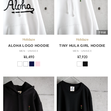
手刺繍
ALOHA LOGO HOODIE
TINY HULA GIRL HOODIE
MEN・UNISEX
MEN・UNISEX
¥6,490
¥7,920