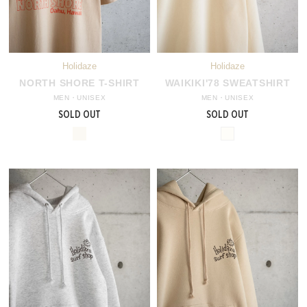
NORTH SHORE T-SHIRT
WAIKIKI'78 SWEATSHIRT
MEN・UNISEX
MEN・UNISEX
SOLD OUT
SOLD OUT