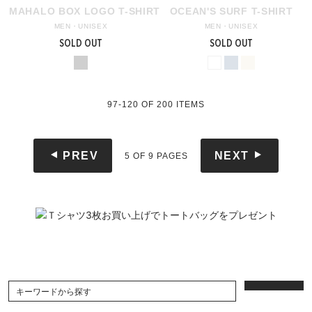
MAHALO BOX LOGO T-SHIRT
OCEAN'S SURF T-SHIRT
MEN・UNISEX
MEN・UNISEX
SOLD OUT
SOLD OUT
97-120
OF
200
ITEMS
PREV
NEXT
5 OF 9 PAGES