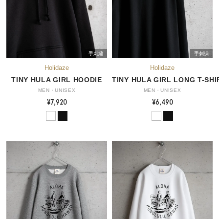
手刺繍
手刺繍
TINY HULA GIRL HOODIE
TINY HULA GIRL LONG T-SHI
MEN・UNISEX
MEN・UNISEX
¥7,920
¥6,490