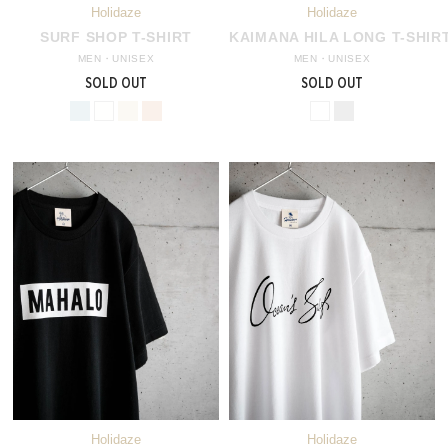
SURF SHOP T-SHIRT
KAIMANA HILA LONG T-SHIR
MEN・UNISEX
MEN・UNISEX
SOLD OUT
SOLD OUT