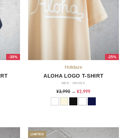
-30%
-25%
IRT
ALOHA LOGO T-SHIRT
MEN・UNISEX
¥3,990
→
¥2,999