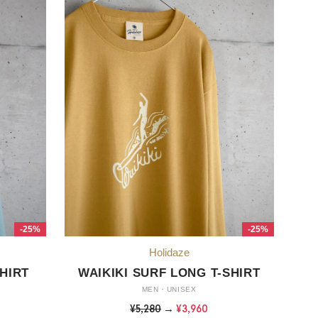
-25%
-25%
HIRT
WAIKIKI SURF LONG T-SHIRT
MEN・UNISEX
¥5,280
→
¥3,960