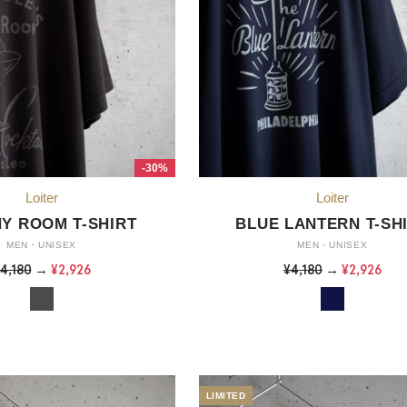
-30%
Y ROOM T-SHIRT
BLUE LANTERN T-SH
MEN・UNISEX
MEN・UNISEX
4,180
→
¥2,926
¥4,180
→
¥2,926