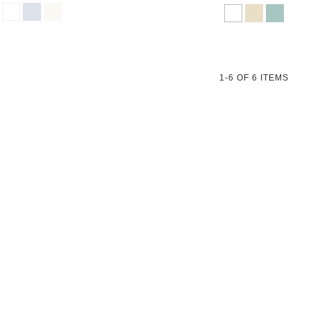
1-6
OF
6
ITEMS