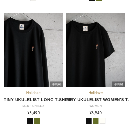
手刺繍
手刺繍
TINY UKULELIST LONG T-SHIRT
TINY UKULELIST WOMEN'S T
MEN・UNISEX
WOMEN
¥6,490
¥5,940