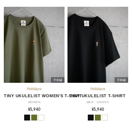
手刺繍
手刺繍
TINY UKULELIST WOMEN'S T-SHIRT
TINY UKULELIST T-SHIRT
WOMEN
MEN・UNISEX
¥5,940
¥5,940