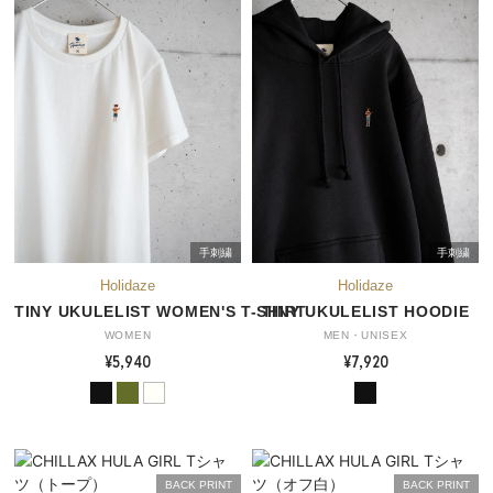
手刺繍
手刺繍
TINY UKULELIST WOMEN'S T-SHIRT
TINY UKULELIST HOODIE
WOMEN
MEN・UNISEX
¥5,940
¥7,920
BACK PRINT
BACK PRINT