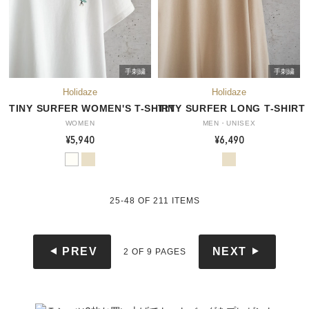
手刺繍
手刺繍
TINY SURFER WOMEN'S T-SHIRT
TINY SURFER LONG T-SHIRT
WOMEN
MEN・UNISEX
¥5,940
¥6,490
25-48
OF
211
ITEMS
PREV
NEXT
2 OF 9 PAGES