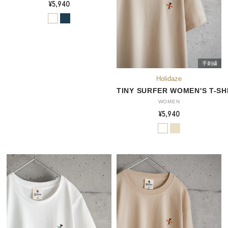
¥5,940
手刺繍
TINY SURFER WOMEN'S T-SH
WOMEN
¥5,940