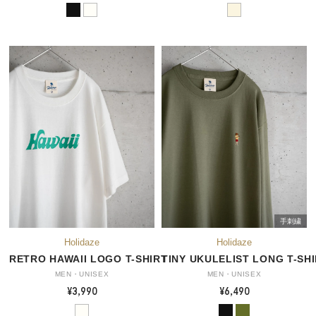
手刺繍
RETRO HAWAII LOGO T-SHIRT
TINY UKULELIST LONG T-SH
MEN・UNISEX
MEN・UNISEX
¥3,990
¥6,490