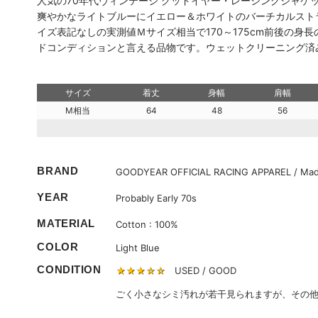
人気の70年代ヴィンテージ グッドイヤー・レーシングジャ
爽やかなライトブルーにイエロー＆ホワイトのバーチカルスト
イズ表記なしの実測値Ｍサイズ相当で170～175cm前後の
ドコンディションと言える品物です。ウェットクリーニング済
サイズ
着丈
身幅
肩幅
M相当
64
48
56
BRAND
GOODYEAR OFFICIAL RACING APPAREL / Made
YEAR
Probably Early 70s
MATERIAL
Cotton : 100%
COLOR
Light Blue
CONDITION
★★★☆☆
USED / GOOD
ごく小さなシミ汚れが若干見られますが、その