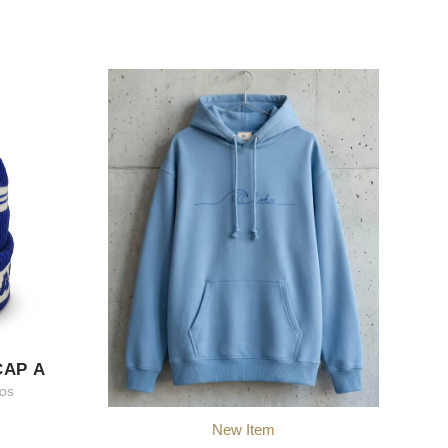
CAP A
NOS
New Item