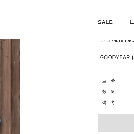
SALE
L
>
VINTAGE MOTOR A
GOODYEA
型 番
数 量
備 考