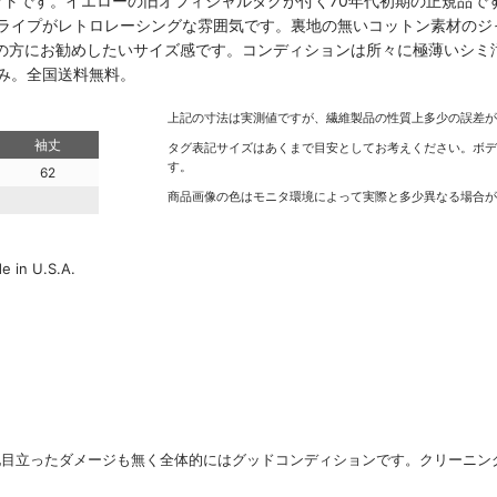
ケットです。イエローの旧オフィシャルタグが付く70年代初期の正規品
ライプがレトロレーシングな雰囲気です。裏地の無いコットン素材のジ
身長の方にお勧めしたいサイズ感です。コンディションは所々に極薄いシ
み。全国送料無料。
上記の寸法は実測値ですが、繊維製品の性質上多少の誤差
袖丈
タグ表記サイズはあくまで目安としてお考えください。ボ
す。
62
商品画像の色はモニタ環境によって実際と多少異なる場合
 in U.S.A.
他目立ったダメージも無く全体的にはグッドコンディションです。クリーニン