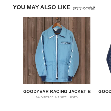
YOU MAY ALSO LIKE
おすすめの商品
GOODYEAR RACING JACKET B
GOOD
70s VINTAGE JKT SIZE L USED