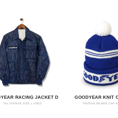
YEAR RACING JACKET D
GOODYEAR KNIT 
70s VINTAGE SIZE L USED
VINTAGE BEANIE CAP 