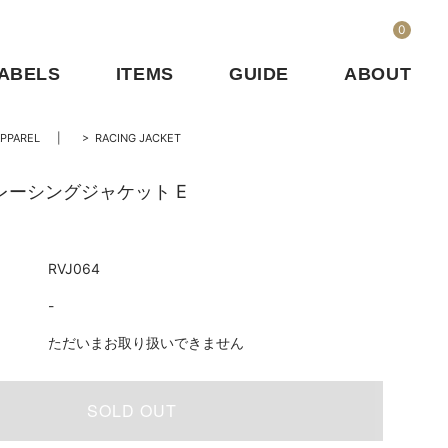
0
ABELS
ITEMS
GUIDE
ABOUT
PPAREL
>
RACING JACKET
R レーシングジャケット E
RVJ064
-
ただいまお取り扱いできません