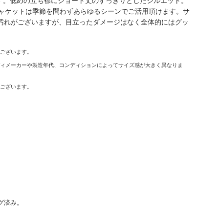
です。低めの立ち襟にショート丈のすっきりとしたシルエット。
ャケットは季節を問わずあらゆるシーンでご活用頂けます。サ
ミ汚れがございますが、目立ったダメージはなく全体的にはグッ
がございます。
ディメーカーや製造年代、コンディションによってサイズ感が大きく異なりま
がございます。
グ済み。