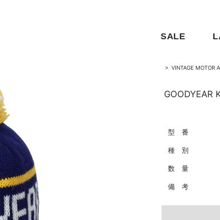
SALE
L
>
VINTAGE MOTOR A
GOODYEAR K
型 番
種 別
数 量
備 考