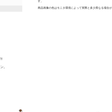
す。
商品画像の色はモニタ環境によって実際と多少異なる場合
!!
ョン。