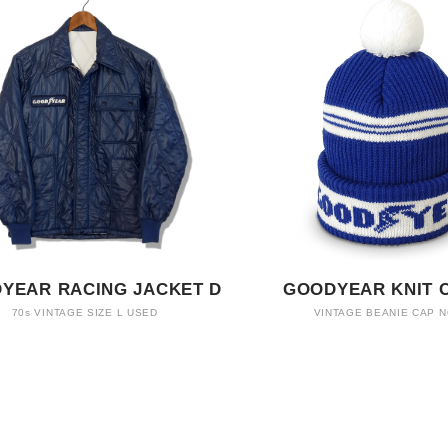
YEAR RACING JACKET D
GOODYEAR KNIT 
70s VINTAGE SIZE L USED
VINTAGE BEANIE CAP 