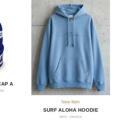
CAP A
NOS
New Item
SURF ALOHA HOODIE
MEN・UNISEX