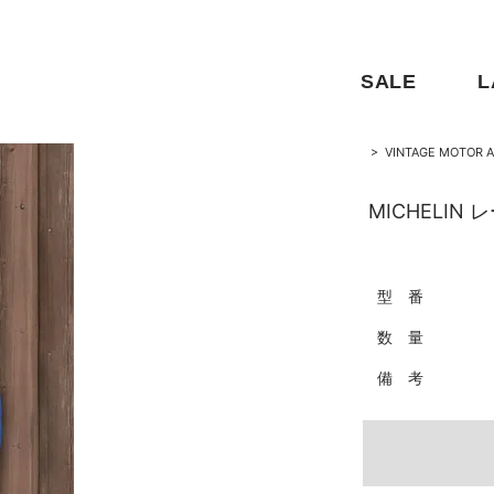
SALE
L
>
VINTAGE MOTOR A
MICHELIN
型 番
数 量
備 考