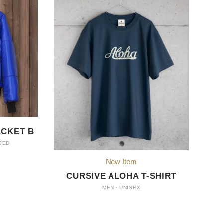
ACKET B
USED
New Item
CURSIVE ALOHA T-SHIRT
MEN・UNISEX