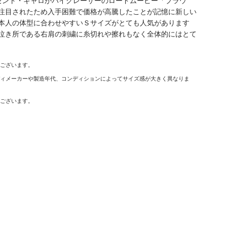
ンセント・ギャロがバイクレーサーのロードムービー「ブラウ
注目されたため入手困難で価格が高騰したことが記憶に新しい
本人の体型に合わせやすいＳサイズがとても人気があります
泣き所である右肩の刺繍に糸切れや擦れもなく全体的にはとて
がございます。
ディメーカーや製造年代、コンディションによってサイズ感が大きく異なりま
がございます。