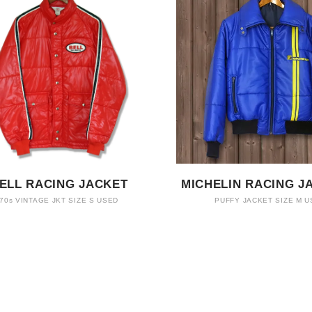
ELL RACING JACKET
MICHELIN RACING J
70s VINTAGE JKT SIZE S USED
PUFFY JACKET SIZE M 