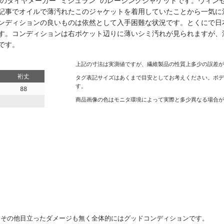
みのタイヤメーカー “ミシュラン” のレーシングジャケットです。ヴィ
記事でオイルで薄汚れたこのジャケットを着用していたことから一気に
ンディションの良いものは依然として入手困難な状況です。とくにで日
す。コンディションは右ポケット辺りに薄いシミ汚れが見られますが、
です。
上記の寸法は実測値ですが、繊維製品の性質上多少の誤差
裄丈
タグ表記サイズはあくまで目安としてお考えください。ボ
す。
88
商品画像の色はモニタ環境によって実際と多少異なる場合
、その他目立ったダメージも無く全体的にはグッドコンディションです。