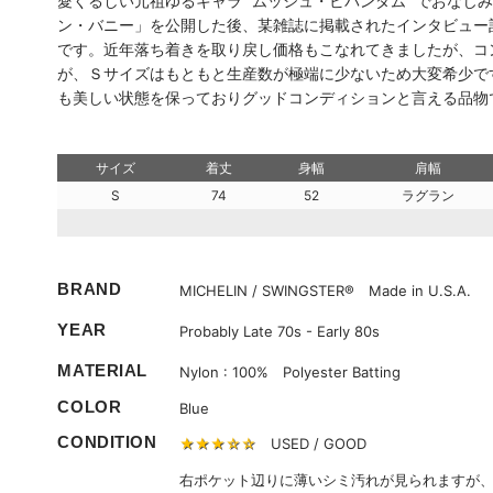
愛くるしい元祖ゆるキャラ “ムッシュ・ビバンダム” でおなじ
ン・バニー」を公開した後、某雑誌に掲載されたインタビュー
です。近年落ち着きを取り戻し価格もこなれてきましたが、コ
が、Ｓサイズはもともと生産数が極端に少ないため大変希少で
も美しい状態を保っておりグッドコンディションと言える品物
サイズ
着丈
身幅
肩幅
S
74
52
ラグラン
BRAND
MICHELIN / SWINGSTER® Made in U.S.A.
YEAR
Probably Late 70s - Early 80s
MATERIAL
Nylon : 100% Polyester Batting
COLOR
Blue
CONDITION
★★★☆☆
USED / GOOD
右ポケット辺りに薄いシミ汚れが見られますが