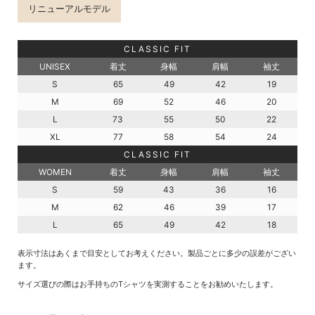
リニューアルモデル
CLASSIC FIT
UNISEX
着丈
身幅
肩幅
袖丈
S
65
49
42
19
M
69
52
46
20
L
73
55
50
22
XL
77
58
54
24
CLASSIC FIT
WOMEN
着丈
身幅
肩幅
袖丈
S
59
43
36
16
M
62
46
39
17
L
65
49
42
18
表示寸法はあくまで目安としてお考えください。製品ごとに多少の誤差がござい
ます。
サイズ選びの際はお手持ちのTシャツを実測することをお勧めいたします。