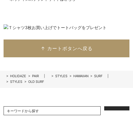
↑ カートボタンへ戻る
>
HOLIDAZE
>
PAIR
>
STYLES
>
HAWAIIAN
>
SURF
>
STYLES
>
OLD SURF