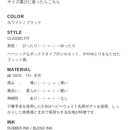
サイズ選びに迷ったらこちら
COLOR
ホワイト / ブラック
STYLE
CLASSIC FIT
形状： ぴったり
ゆったり
ベーシックなボックスタイプのシルエット。ややゆとりをもたせた
フィット感。
MATERIAL
綿 100% 17/- 天竺
厚み ： 薄い
厚い
風合い： 柔らか
硬い
伸縮性： あり
なし
17番手糸を使用した5.6ozヘビーウェイト丸胴ボディを採用。しっ
かりした肉厚感と丈夫で長持ちする生地が特徴です。
INK
RUBBER INK / BLEND INK