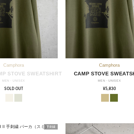
P STOVE SWEATSHIRT
CAMP STOVE SWEATS
MEN・UNISEX
MEN・UNISEX
SOLD OUT
¥5,830
手刺繍