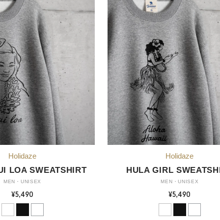
UI LOA SWEATSHIRT
HULA GIRL SWEATSH
MEN・UNISEX
MEN・UNISEX
¥5,490
¥5,490