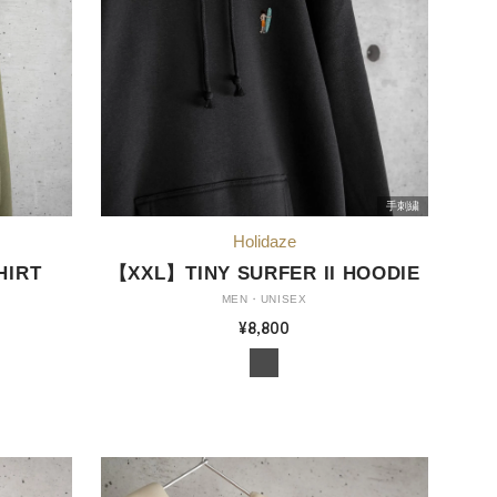
手刺繍
HIRT
【XXL】TINY SURFER II HOODIE
MEN・UNISEX
¥8,800