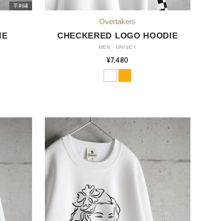
手刺繍
IE
CHECKERED LOGO HOODIE
MEN・UNISEX
¥7,480