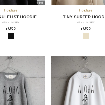
手刺繍
KULELIST HOODIE
TINY SURFER HOOD
MEN・UNISEX
MEN・UNISEX
¥7,920
¥7,920