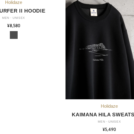
SURFER II HOODIE
MEN・UNISEX
¥8,580
KAIMANA HILA SWEATS
MEN・UNISEX
¥5,490