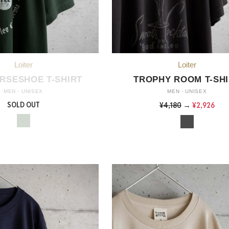
RSESHOE T-SHIRT
TROPHY ROOM T-SH
MEN・UNISEX
MEN・UNISEX
SOLD OUT
¥4,180
→
¥2,926