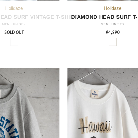
EAD SURF VINTAGE T-SHIRT
DIAMOND HEAD SURF T-
MEN・UNISEX
MEN・UNISEX
SOLD OUT
¥4,290