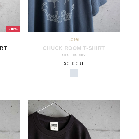
-30%
IRT
CHUCK ROOM T-SHIRT
MEN・UNISEX
SOLD OUT