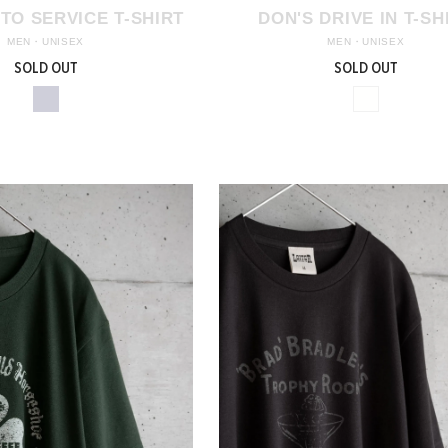
TO SERVICE T-SHIRT
DON'S DRIVE IN T-SH
MEN・UNISEX
MEN・UNISEX
SOLD OUT
SOLD OUT