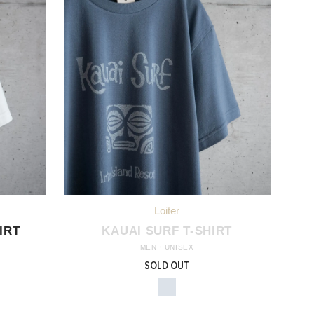
IRT
KAUAI SURF T-SHIRT
MEN・UNISEX
SOLD OUT